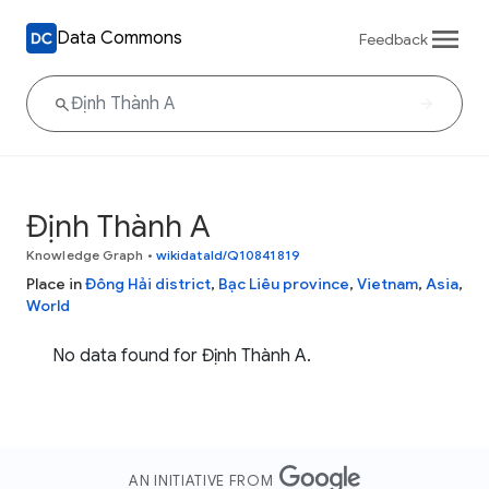
Data Commons
Feedback
Định Thành A
Knowledge Graph
•
wikidataId/Q10841819
Place in
Đông Hải district
,
Bạc Liêu province
,
Vietnam
,
Asia
,
World
No data found for Định Thành A.
AN INITIATIVE FROM