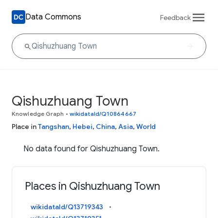
Data Commons
Feedback
Qishuzhuang Town
Knowledge Graph
•
wikidataId/Q10864667
Place in
Tangshan
,
Hebei
,
China
,
Asia
,
World
No data found for Qishuzhuang Town.
Places in Qishuzhuang Town
wikidataId/Q13719343