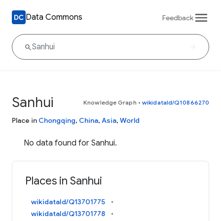
Data Commons
Feedback
Sanhui
Knowledge Graph
•
wikidataId/Q10866270
Place in
Chongqing
,
China
,
Asia
,
World
No data found for Sanhui.
Places in Sanhui
wikidataId/Q13701775
wikidataId/Q13701778