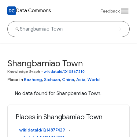
Data Commons
Feedback
Shangbamiao Town
Knowledge Graph
•
wikidataId/Q10867210
Place in
Bazhong
,
Sichuan
,
China
,
Asia
,
World
No data found for Shangbamiao Town.
Places in Shangbamiao Town
wikidataId/Q14877429