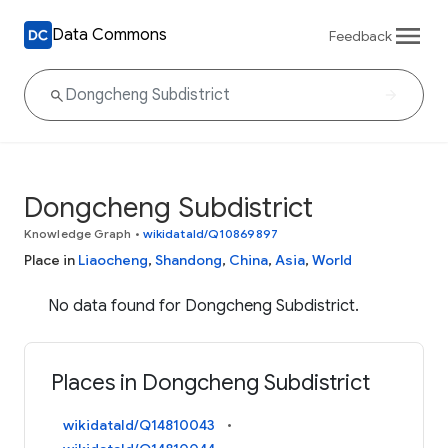
Data Commons
Feedback
Dongcheng Subdistrict
Knowledge Graph
•
wikidataId/Q10869897
Place in
Liaocheng
,
Shandong
,
China
,
Asia
,
World
No data found for Dongcheng Subdistrict.
Places in Dongcheng Subdistrict
wikidataId/Q14810043