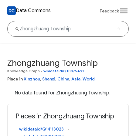
Data Commons
Feedback
Zhongzhuang Township
Knowledge Graph
•
wikidataId/Q10875491
Place in
Xinzhou
,
Shanxi
,
China
,
Asia
,
World
No data found for Zhongzhuang Township.
Places in Zhongzhuang Township
wikidataId/Q14113023