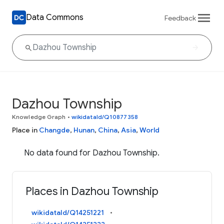
Data Commons
Feedback
Dazhou Township
Knowledge Graph
•
wikidataId/Q10877358
Place in
Changde
,
Hunan
,
China
,
Asia
,
World
No data found for Dazhou Township.
Places in Dazhou Township
wikidataId/Q14251221