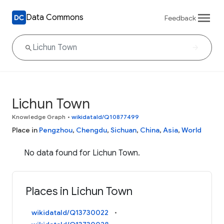
Data Commons
Feedback
Lichun Town
Knowledge Graph
•
wikidataId/Q10877499
Place in
Pengzhou
,
Chengdu
,
Sichuan
,
China
,
Asia
,
World
No data found for Lichun Town.
Places in Lichun Town
wikidataId/Q13730022