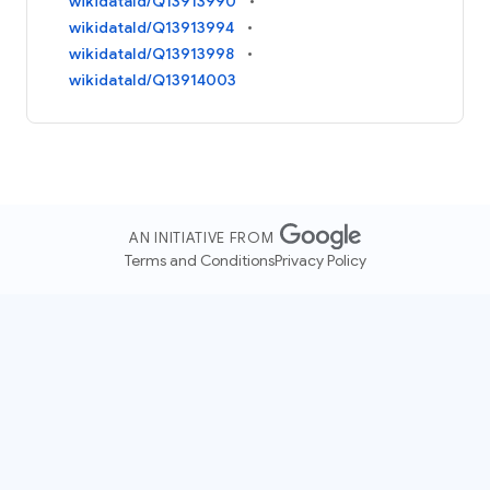
wikidataId/Q13913990
wikidataId/Q13913994
wikidataId/Q13913998
wikidataId/Q13914003
AN INITIATIVE FROM
Terms and Conditions
Privacy Policy