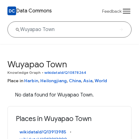
Data Commons
Feedback
Wuyapao Town
Knowledge Graph
•
wikidataId/Q10878264
Place in
Harbin
,
Heilongjiang
,
China
,
Asia
,
World
No data found for Wuyapao Town.
Places in Wuyapao Town
wikidataId/Q13913985