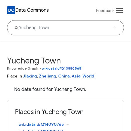
Data Commons
Feedback
Yucheng Town
Knowledge Graph
•
wikidataId/Q10880565
Place in
Jiaxing
,
Zhejiang
,
China
,
Asia
,
World
No data found for Yucheng Town.
Places in Yucheng Town
wikidataId/Q14090765