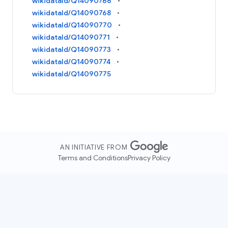
wikidataId/Q14090766
wikidataId/Q14090768
wikidataId/Q14090770
wikidataId/Q14090771
wikidataId/Q14090773
wikidataId/Q14090774
wikidataId/Q14090775
AN INITIATIVE FROM
Terms and Conditions
Privacy Policy