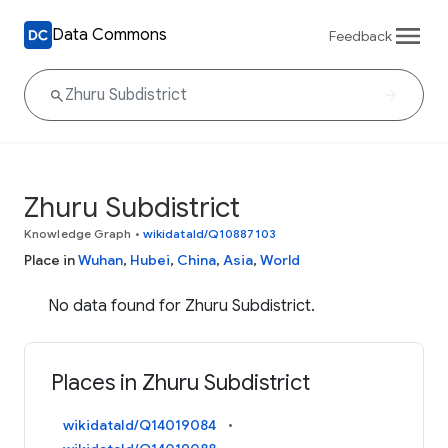
Data Commons
Feedback
Zhuru Subdistrict
Knowledge Graph
•
wikidataId/Q10887103
Place in
Wuhan
,
Hubei
,
China
,
Asia
,
World
No data found for Zhuru Subdistrict.
Places in Zhuru Subdistrict
wikidataId/Q14019084