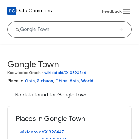
Data Commons
Feedback
Gongle Town
Knowledge Graph
•
wikidataId/Q10893746
Place in
Yibin
,
Sichuan
,
China
,
Asia
,
World
No data found for Gongle Town.
Places in Gongle Town
wikidataId/Q13984471