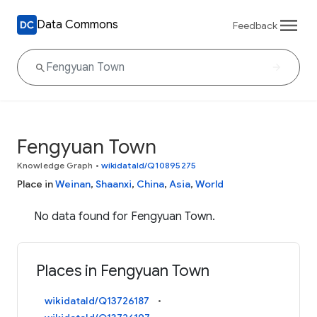
Data Commons
Feedback
Fengyuan Town
Knowledge Graph
•
wikidataId/Q10895275
Place in
Weinan
,
Shaanxi
,
China
,
Asia
,
World
No data found for Fengyuan Town.
Places in Fengyuan Town
wikidataId/Q13726187