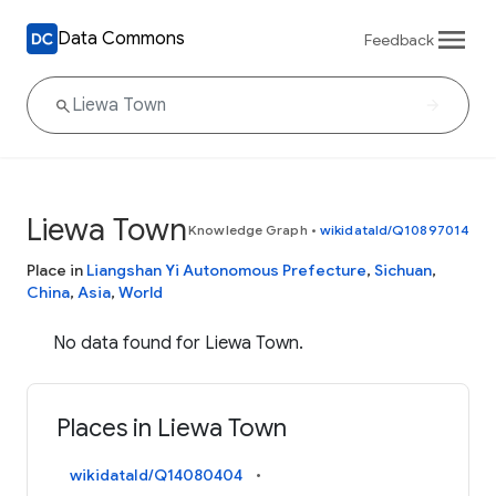
Data Commons
Feedback
Liewa Town
Knowledge Graph
•
wikidataId/Q10897014
Place in
Liangshan Yi Autonomous Prefecture
,
Sichuan
,
China
,
Asia
,
World
No data found for Liewa Town.
Places in Liewa Town
wikidataId/Q14080404