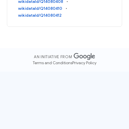
wikidataId/Q14080408
wikidataId/Q14080410
wikidataId/Q14080412
AN INITIATIVE FROM
Terms and Conditions
Privacy Policy