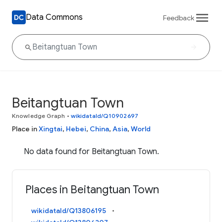
Data Commons
Feedback
Beitangtuan Town
Knowledge Graph
•
wikidataId/Q10902697
Place in
Xingtai
,
Hebei
,
China
,
Asia
,
World
No data found for Beitangtuan Town.
Places in Beitangtuan Town
wikidataId/Q13806195