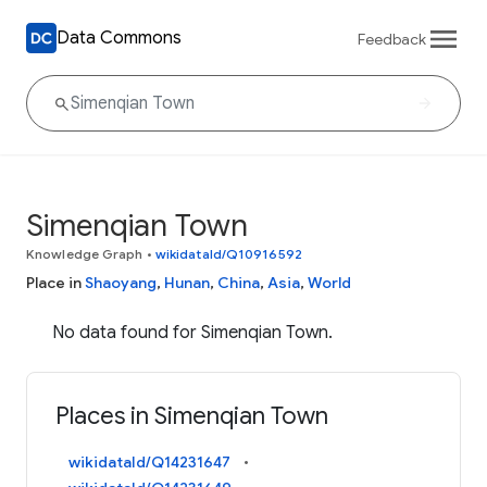
Data Commons
Feedback
Simenqian Town
Knowledge Graph
•
wikidataId/Q10916592
Place in
Shaoyang
,
Hunan
,
China
,
Asia
,
World
No data found for Simenqian Town.
Places in Simenqian Town
wikidataId/Q14231647