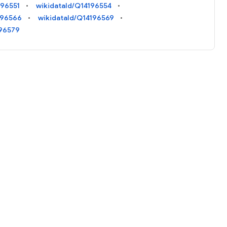
196551
wikidataId/Q14196554
196566
wikidataId/Q14196569
196579