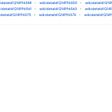
idataId/Q14196548
wikidataId/Q14196550
wikidataId/Q14
kidataId/Q14196561
wikidataId/Q14196563
wikidataId/Q14
idataId/Q14196575
wikidataId/Q14196576
wikidataId/Q14