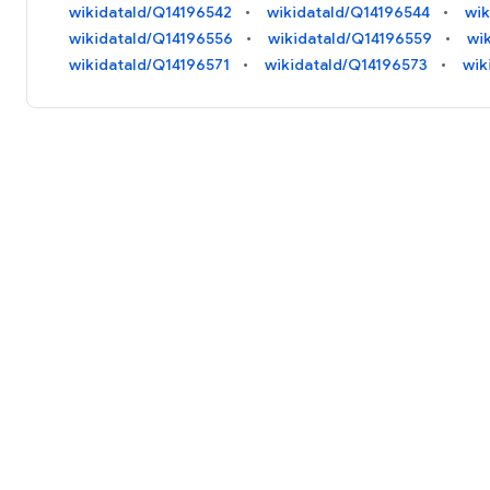
wikidataId/Q14196542
wikidataId/Q14196544
wik
wikidataId/Q14196556
wikidataId/Q14196559
wi
wikidataId/Q14196571
wikidataId/Q14196573
wik