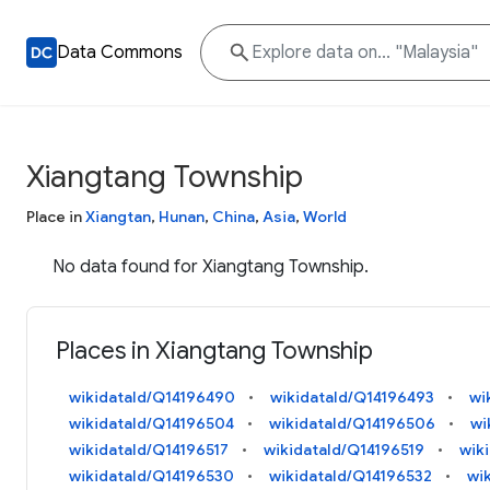
Data Commons
Xiangtang Township
Place in
Xiangtan
,
Hunan
,
China
,
Asia
,
World
No data found for Xiangtang Township.
Places in Xiangtang Township
wikidataId/Q14196490
wikidataId/Q14196493
wi
wikidataId/Q14196504
wikidataId/Q14196506
wi
wikidataId/Q14196517
wikidataId/Q14196519
wik
wikidataId/Q14196530
wikidataId/Q14196532
wi