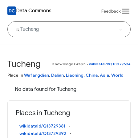
Data Commons
Feedback
Tucheng
Knowledge Graph
•
wikidataId/Q10927694
Place in
Wafangdian
,
Dalian
,
Liaoning
,
China
,
Asia
,
World
No data found for Tucheng.
Places in Tucheng
wikidataId/Q13729381
wikidataId/Q13729392