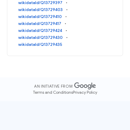
wikidataId/Q13729397
wikidataId/Q13729403
wikidataId/Q13729410
wikidataId/Q13729417
wikidataId/Q13729424
wikidataId/Q13729430
wikidataId/Q13729435
AN INITIATIVE FROM
Terms and Conditions
Privacy Policy