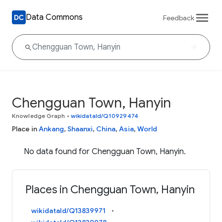
Data Commons
Feedback
Chengguan Town, Hanyin
Knowledge Graph
•
wikidataId/Q10929474
Place in
Ankang
,
Shaanxi
,
China
,
Asia
,
World
No data found for Chengguan Town, Hanyin.
Places in Chengguan Town, Hanyin
wikidataId/Q13839971