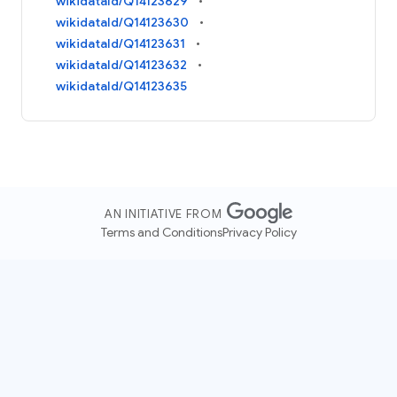
wikidataId/Q14123629
wikidataId/Q14123630
wikidataId/Q14123631
wikidataId/Q14123632
wikidataId/Q14123635
AN INITIATIVE FROM
Terms and Conditions
Privacy Policy