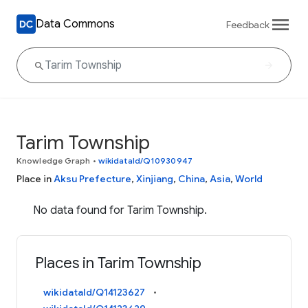
Data Commons
Feedback
Tarim Township
Knowledge Graph
•
wikidataId/Q10930947
Place in
Aksu Prefecture
,
Xinjiang
,
China
,
Asia
,
World
No data found for Tarim Township.
Places in Tarim Township
wikidataId/Q14123627