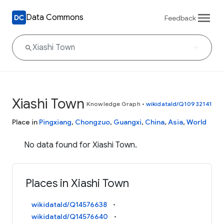
Data Commons
Feedback
Xiashi Town
Knowledge Graph
•
wikidataId/Q10932141
Place in
Pingxiang
,
Chongzuo
,
Guangxi
,
China
,
Asia
,
World
No data found for Xiashi Town.
Places in Xiashi Town
wikidataId/Q14576638
wikidataId/Q14576640