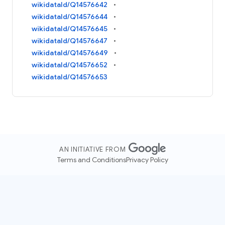
wikidataId/Q14576642
wikidataId/Q14576644
wikidataId/Q14576645
wikidataId/Q14576647
wikidataId/Q14576649
wikidataId/Q14576652
wikidataId/Q14576653
AN INITIATIVE FROM
Terms and Conditions
Privacy Policy