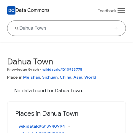
Data Commons
Feedback
Dahua Town
Knowledge Graph
•
wikidataId/Q10933775
Place in
Meishan
,
Sichuan
,
China
,
Asia
,
World
No data found for Dahua Town.
Places in Dahua Town
wikidataId/Q13940994