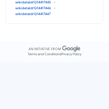
wikidataId/Q14417445
wikidataId/Q14417446
wikidataId/Q14417447
AN INITIATIVE FROM
Terms and Conditions
Privacy Policy