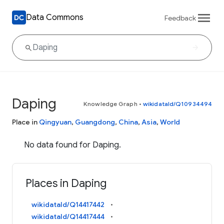
Data Commons
Feedback
Daping
Knowledge Graph
•
wikidataId/Q10934494
Place in
Qingyuan
,
Guangdong
,
China
,
Asia
,
World
No data found for Daping.
Places in Daping
wikidataId/Q14417442
wikidataId/Q14417444