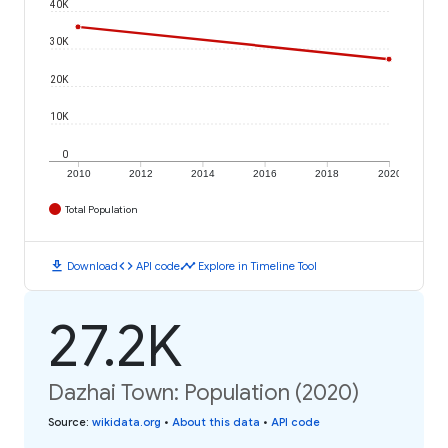
40K
30K
20K
10K
0
2010
2012
2014
2016
2018
2020
Total Population
download
code
timeline
Download
API code
Explore in Timeline Tool
27.2K
Dazhai Town: Population (2020)
Source
:
wikidata.org
•
About this data
•
API code