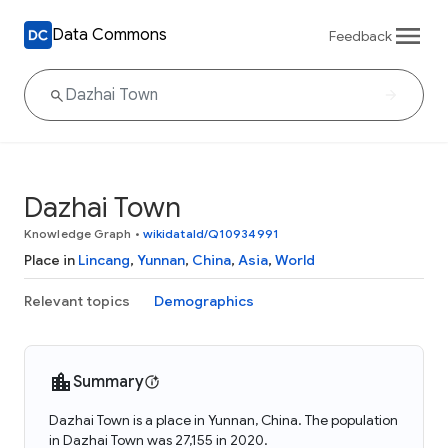
Data Commons
Feedback
Dazhai Town
Knowledge Graph
•
wikidataId/Q10934991
Place in
Lincang
,
Yunnan
,
China
,
Asia
,
World
Relevant topics
Demographics
Summary
Dazhai Town is a place in Yunnan, China. The population
in Dazhai Town was 27,155 in 2020.