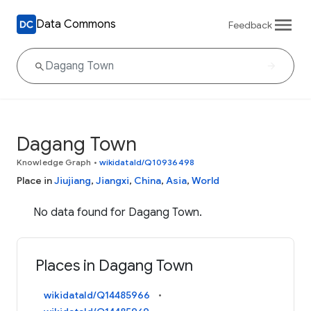
Data Commons
Feedback
Dagang Town
Knowledge Graph
•
wikidataId/Q10936498
Place in
Jiujiang
,
Jiangxi
,
China
,
Asia
,
World
No data found for Dagang Town.
Places in Dagang Town
wikidataId/Q14485966