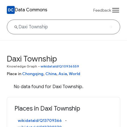
Data Commons
Feedback
Daxi Township
Knowledge Graph
•
wikidataId/Q10936559
Place in
Chongqing
,
China
,
Asia
,
World
No data found for Daxi Township.
Places in Daxi Township
wikidataId/Q13709366