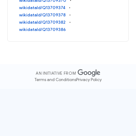
wikidataId/Q13709370
wikidataId/Q13709374
wikidataId/Q13709378
wikidataId/Q13709382
wikidataId/Q13709386
AN INITIATIVE FROM
Terms and Conditions
Privacy Policy