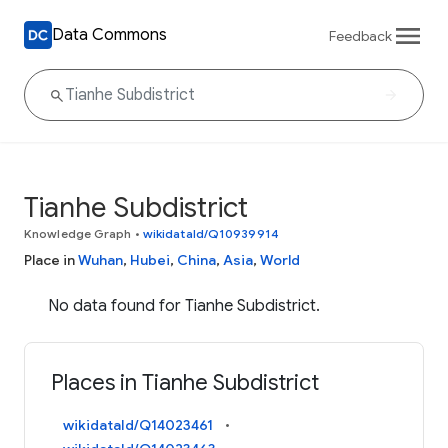
Data Commons
Feedback
Tianhe Subdistrict
Knowledge Graph
•
wikidataId/Q10939914
Place in
Wuhan
,
Hubei
,
China
,
Asia
,
World
No data found for Tianhe Subdistrict.
Places in Tianhe Subdistrict
wikidataId/Q14023461