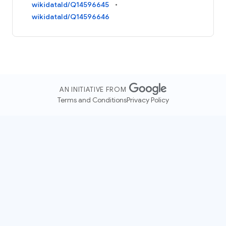
wikidataId/Q14596645
wikidataId/Q14596646
AN INITIATIVE FROM
Terms and Conditions
Privacy Policy