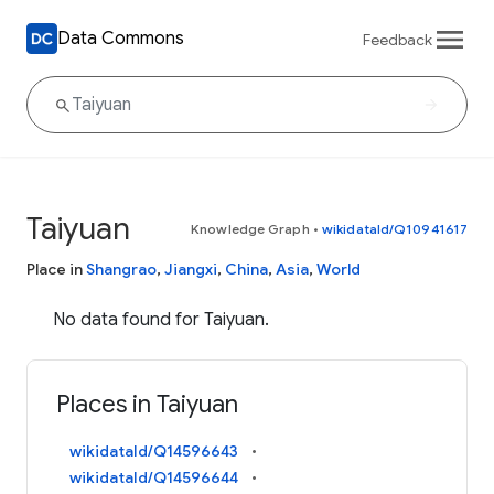
Data Commons
Feedback
Taiyuan
Knowledge Graph
•
wikidataId/Q10941617
Place in
Shangrao
,
Jiangxi
,
China
,
Asia
,
World
No data found for Taiyuan.
Places in Taiyuan
wikidataId/Q14596643
wikidataId/Q14596644