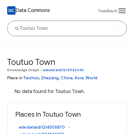
Data Commons
Feedback
Toutuo Town
Knowledge Graph
•
wikidataId/Q10942045
Place in
Taizhou
,
Zhejiang
,
China
,
Asia
,
World
No data found for Toutuo Town.
Places in Toutuo Town
wikidataId/Q14305870