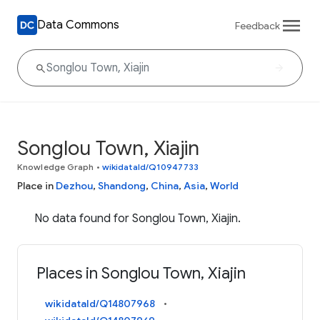
Data Commons
Feedback
Songlou Town, Xiajin
Knowledge Graph
•
wikidataId/Q10947733
Place in
Dezhou
,
Shandong
,
China
,
Asia
,
World
No data found for Songlou Town, Xiajin.
Places in Songlou Town, Xiajin
wikidataId/Q14807968