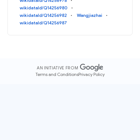
wikidataId/Q14256978
wikidataId/Q14256980
wikidataId/Q14256982
Wangjiazhai
wikidataId/Q14256987
AN INITIATIVE FROM
Terms and Conditions
Privacy Policy