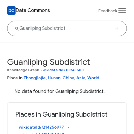
Data Commons
Feedback
Guanliping Subdistrict
Knowledge Graph
•
wikidataId/Q10948500
Place in
Zhangjiajie
,
Hunan
,
China
,
Asia
,
World
No data found for Guanliping Subdistrict.
Places in Guanliping Subdistrict
wikidataId/Q14256977