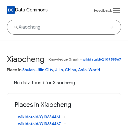
Data Commons
Feedback
Xiaocheng
Knowledge Graph
•
wikidataId/Q10958567
Place in
Shulan
,
Jilin City
,
Jilin
,
China
,
Asia
,
World
No data found for Xiaocheng.
Places in Xiaocheng
wikidataId/Q13834461
wikidataId/Q13834467