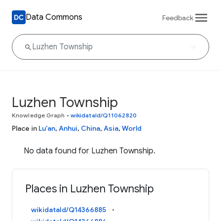
Data Commons
Feedback
Luzhen Township
Knowledge Graph
•
wikidataId/Q11062820
Place in
Lu'an
,
Anhui
,
China
,
Asia
,
World
No data found for Luzhen Township.
Places in Luzhen Township
wikidataId/Q14366885