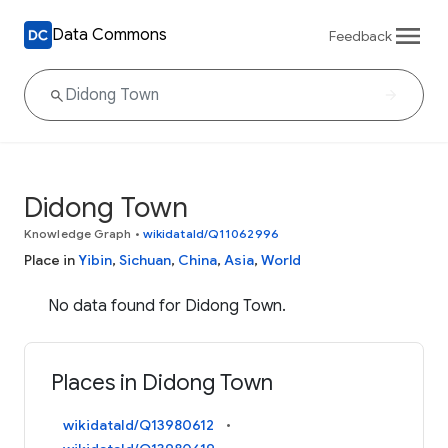
Data Commons
Feedback
Didong Town
Knowledge Graph
•
wikidataId/Q11062996
Place in
Yibin
,
Sichuan
,
China
,
Asia
,
World
No data found for Didong Town.
Places in Didong Town
wikidataId/Q13980612