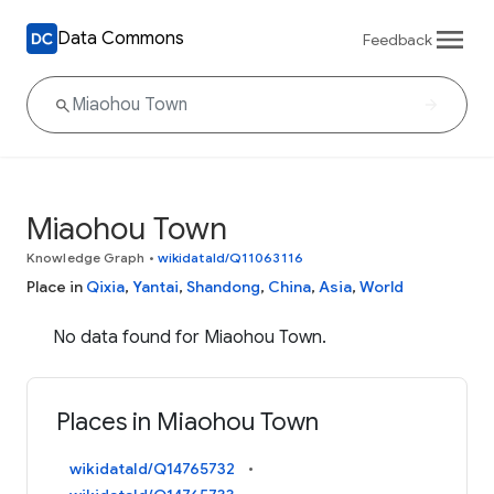
Data Commons
Feedback
Miaohou Town
Knowledge Graph
•
wikidataId/Q11063116
Place in
Qixia
,
Yantai
,
Shandong
,
China
,
Asia
,
World
No data found for Miaohou Town.
Places in Miaohou Town
wikidataId/Q14765732