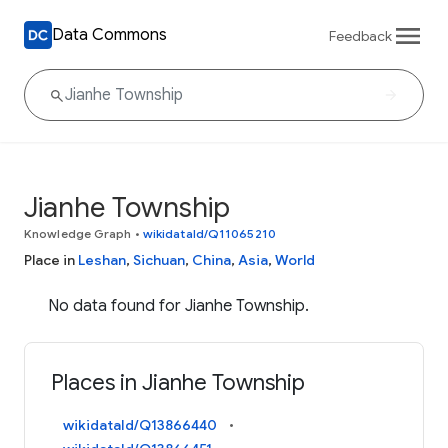
Data Commons
Feedback
Jianhe Township
Knowledge Graph
•
wikidataId/Q11065210
Place in
Leshan
,
Sichuan
,
China
,
Asia
,
World
No data found for Jianhe Township.
Places in Jianhe Township
wikidataId/Q13866440