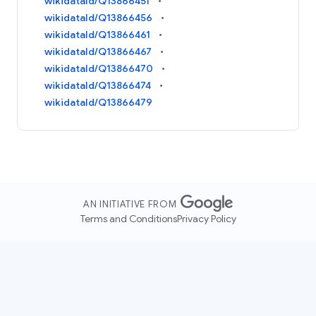
wikidataId/Q13866451
wikidataId/Q13866456
wikidataId/Q13866461
wikidataId/Q13866467
wikidataId/Q13866470
wikidataId/Q13866474
wikidataId/Q13866479
AN INITIATIVE FROM
Terms and Conditions
Privacy Policy