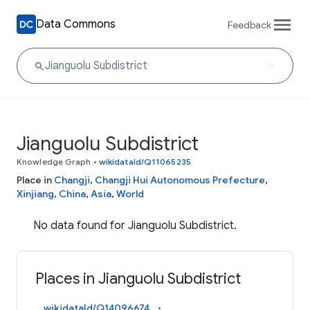
Data Commons
Feedback
Jianguolu Subdistrict
Knowledge Graph
•
wikidataId/Q11065235
Place in
Changji
,
Changji Hui Autonomous Prefecture
,
Xinjiang
,
China
,
Asia
,
World
No data found for Jianguolu Subdistrict.
Places in Jianguolu Subdistrict
wikidataId/Q14096674