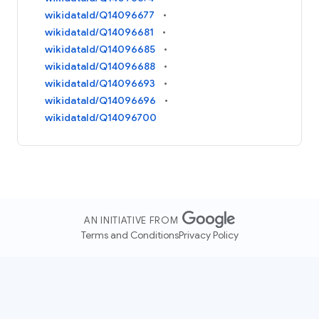
wikidataId/Q14096677
wikidataId/Q14096681
wikidataId/Q14096685
wikidataId/Q14096688
wikidataId/Q14096693
wikidataId/Q14096696
wikidataId/Q14096700
AN INITIATIVE FROM
Terms and Conditions
Privacy Policy