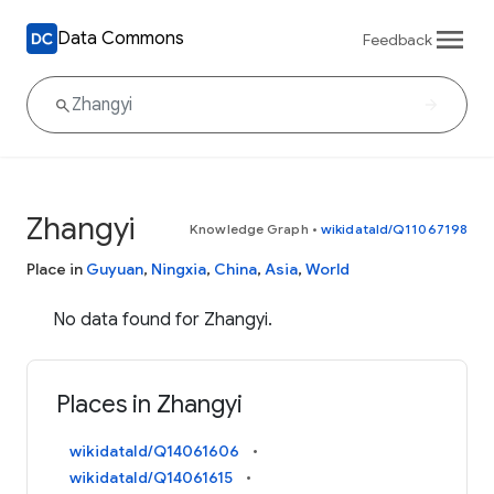
Data Commons
Feedback
Zhangyi
Knowledge Graph
•
wikidataId/Q11067198
Place in
Guyuan
,
Ningxia
,
China
,
Asia
,
World
No data found for Zhangyi.
Places in Zhangyi
wikidataId/Q14061606
wikidataId/Q14061615