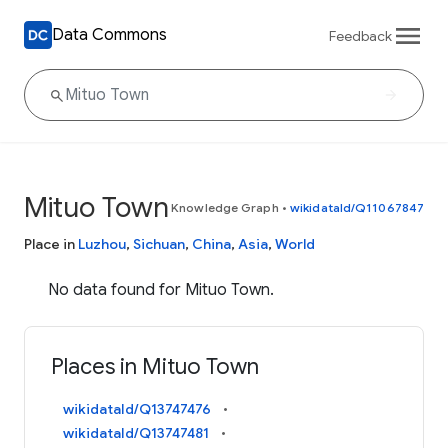
Data Commons
Feedback
Mituo Town
Knowledge Graph
•
wikidataId/Q11067847
Place in
Luzhou
,
Sichuan
,
China
,
Asia
,
World
No data found for Mituo Town.
Places in Mituo Town
wikidataId/Q13747476
wikidataId/Q13747481