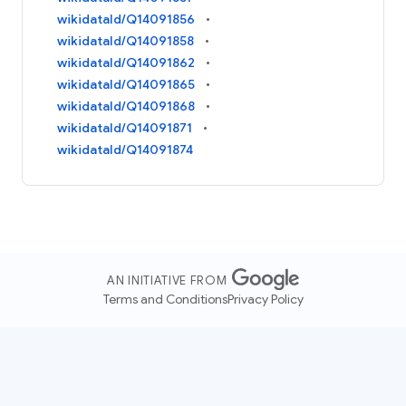
wikidataId/Q14091856
wikidataId/Q14091858
wikidataId/Q14091862
wikidataId/Q14091865
wikidataId/Q14091868
wikidataId/Q14091871
wikidataId/Q14091874
AN INITIATIVE FROM
Terms and Conditions
Privacy Policy