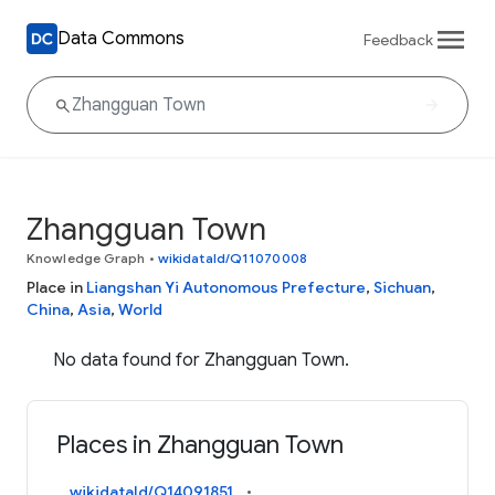
Data Commons
Feedback
Zhangguan Town
Knowledge Graph
•
wikidataId/Q11070008
Place in
Liangshan Yi Autonomous Prefecture
,
Sichuan
,
China
,
Asia
,
World
No data found for Zhangguan Town.
Places in Zhangguan Town
wikidataId/Q14091851