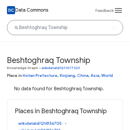
Data Commons
Feedback
Beshtoghraq Township
Knowledge Graph
•
wikidataId/Q11077323
Place in
Hotan Prefecture
,
Xinjiang
,
China
,
Asia
,
World
No data found for Beshtoghraq Township.
Places in Beshtoghraq Township
wikidataId/Q14136705