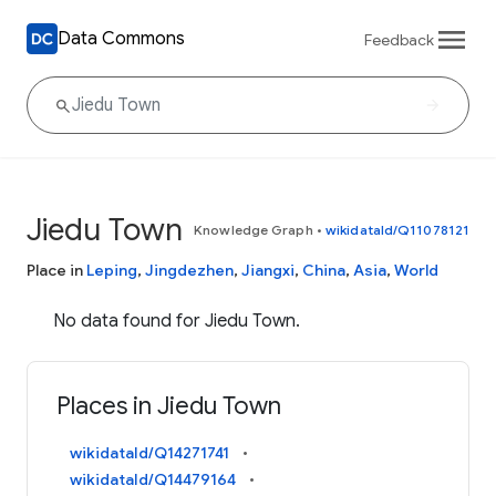
Data Commons
Feedback
Jiedu Town
Knowledge Graph
•
wikidataId/Q11078121
Place in
Leping
,
Jingdezhen
,
Jiangxi
,
China
,
Asia
,
World
No data found for Jiedu Town.
Places in Jiedu Town
wikidataId/Q14271741
wikidataId/Q14479164