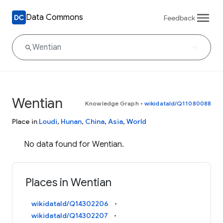
Data Commons
Feedback
Wentian
Knowledge Graph
•
wikidataId/Q11080088
Place in
Loudi
,
Hunan
,
China
,
Asia
,
World
No data found for Wentian.
Places in Wentian
wikidataId/Q14302206
wikidataId/Q14302207