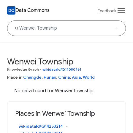
Data Commons
Feedback
Wenwei Township
Knowledge Graph
•
wikidataId/Q11080161
Place in
Changde
,
Hunan
,
China
,
Asia
,
World
No data found for Wenwei Township.
Places in Wenwei Township
wikidataId/Q14253214