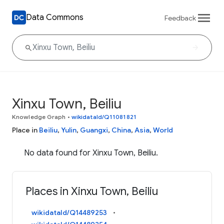
Data Commons
Feedback
Xinxu Town, Beiliu
Knowledge Graph
•
wikidataId/Q11081821
Place in
Beiliu
,
Yulin
,
Guangxi
,
China
,
Asia
,
World
No data found for Xinxu Town, Beiliu.
Places in Xinxu Town, Beiliu
wikidataId/Q14489253