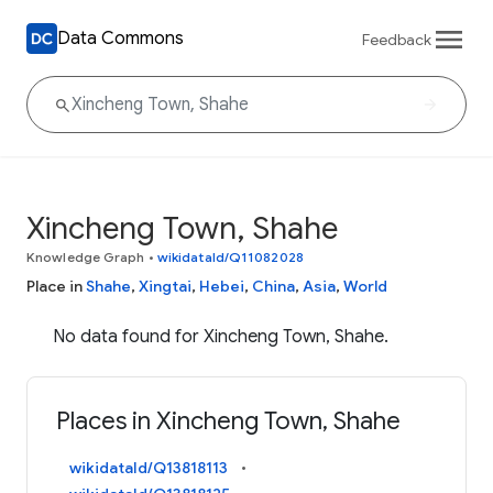
Data Commons
Feedback
Xincheng Town, Shahe
Knowledge Graph
•
wikidataId/Q11082028
Place in
Shahe
,
Xingtai
,
Hebei
,
China
,
Asia
,
World
No data found for Xincheng Town, Shahe.
Places in Xincheng Town, Shahe
wikidataId/Q13818113