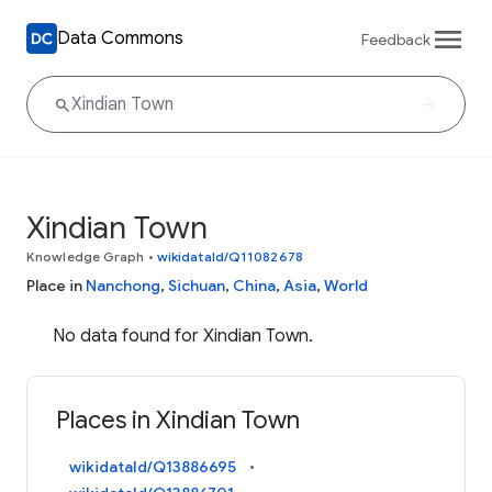
Data Commons
Feedback
Xindian Town
Knowledge Graph
•
wikidataId/Q11082678
Place in
Nanchong
,
Sichuan
,
China
,
Asia
,
World
No data found for Xindian Town.
Places in Xindian Town
wikidataId/Q13886695