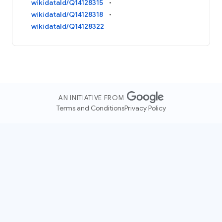
wikidataId/Q14128315
wikidataId/Q14128318
wikidataId/Q14128322
AN INITIATIVE FROM
Terms and Conditions
Privacy Policy