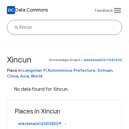
Data Commons
Feedback
Xincun
Knowledge Graph
•
wikidataId/Q11082920
Place in
Liangshan Yi Autonomous Prefecture
,
Sichuan
,
China
,
Asia
,
World
No data found for Xincun.
Places in Xincun
wikidataId/Q14128309