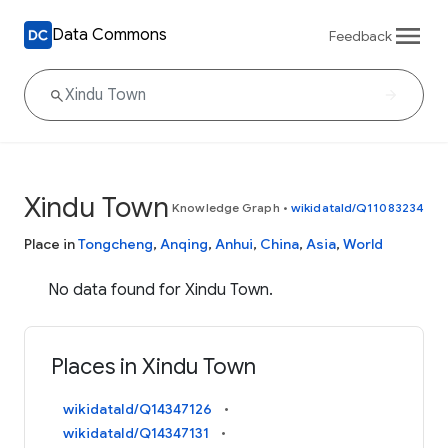
Data Commons
Feedback
Xindu Town
Knowledge Graph
•
wikidataId/Q11083234
Place in
Tongcheng
,
Anqing
,
Anhui
,
China
,
Asia
,
World
No data found for Xindu Town.
Places in Xindu Town
wikidataId/Q14347126
wikidataId/Q14347131