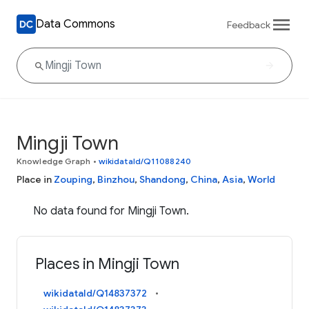
Data Commons
Feedback
Mingji Town
Knowledge Graph
•
wikidataId/Q11088240
Place in
Zouping
,
Binzhou
,
Shandong
,
China
,
Asia
,
World
No data found for Mingji Town.
Places in Mingji Town
wikidataId/Q14837372